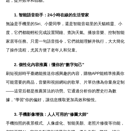
題，提升效率和體驗。
1. 智能語音助手：24小時在線的生活管家
無論是手機里的Siri、小愛同學，還是智能音箱里的天貓精靈、小
度，它們都能輕松完成設置鬧鐘、查詢天氣、播放音樂、控制智能
家居等任務。只需一句語音指令，它們就能理解并執行，大大簡化
了操作流程，尤其方便了老年人和兒童。
2. 個性化內容推薦：懂你的“數字知己”
刷短視頻時平臺總能推送你感興趣的內容，購物APP能精準推薦你
可能需要的商品，音樂和視頻網站的歌單、片單仿佛為你量身定制
——這背后都是推薦算法的功勞。它通過分析你的歷史行為數
據，“學習”你的偏好，讓信息獲取更加高效和愉悅。
3. 手機影像增強：人人可用的“修圖大師”
手機拍照的夜景模式、人像虛化、智能美顏、老照片修復等功能，