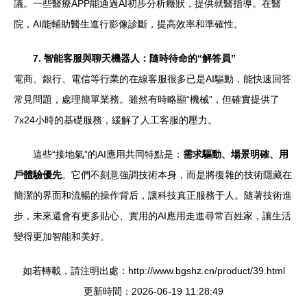
議。一些醫療APP能通過AI初步分析癥狀，提供就醫指導。在醫
院，AI能輔助醫生進行影像診斷，提高效率和準確性。
7. 智能客服與聊天機器人：隨時待命的“解答員”
電商、銀行、電信等行業的在線客服很多已是AI驅動，能快速回答
常見問題，處理簡單業務。雖然有時略顯“機械”，但確實提供了
7x24小時的基礎服務，緩解了人工客服的壓力。
這些“接地氣”的AI應用共同特點是：
需求驅動、場景明確、用
戶體驗優先
。它們不刻意強調技術本身，而是將復雜的技術隱藏在
簡潔的界面和流暢的操作背后，讓科技真正服務于人。隨著技術進
步，未來還會有更多貼心、實用的AI應用走進尋常百姓家，讓生活
變得更加智能和美好。
如若轉載，請注明出處：http://www.bgshz.cn/product/39.html
更新時間：2026-06-19 11:28:49