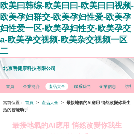
欧美曰韩综-欧美曰曰-欧美曰曰视频-
欧美孕妇群交-欧美孕妇性爱-欧美孕
妇性爱一区-欧美孕妇性交-欧美孕交
a-欧美孕交视频-欧美杂交视频一区
二
北京明捷康科技有限公司
首頁
企業簡介
產品大全
聯系我們
企業信息
訪客
>
>
當前位置：
首頁
產品大全
最接地氣的AI應用 悄然改變你我生
活的智能助手
最接地氣的AI應用 悄然改變你我生