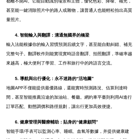
都離不開AI。它能自動識別場景和主體，優化色彩、降噪、補光，
甚至能一鍵消除照片中的路人或雜物，讓普通人也能輕松拍出高質
量照片。
4. 智能輸入與翻譯：溝通無國界的橋梁
輸入法能根據你的輸入習慣預測后續文字，甚至能自動糾錯、補充
完整句子。翻譯軟件則能實現實時語音翻譯、拍照翻譯，準確率越
來越高，極大便利了學習、工作和旅行中的跨語言交流。
5. 導航與出行優化：永不迷路的“活地圖”
地圖APP不僅能提供最優路線，還能實時預測路況、估算到達時
間，甚至智能推薦沿途的加油站、餐廳。網約車平臺則利用AI進行
訂單匹配、動態調價和路徑規劃，讓出行更加高效便捷。
6. 健康管理與醫療輔助：貼身的“健康顧問”
智能手環/手表可以監測心率、睡眠、血氧等數據，并提供健康建